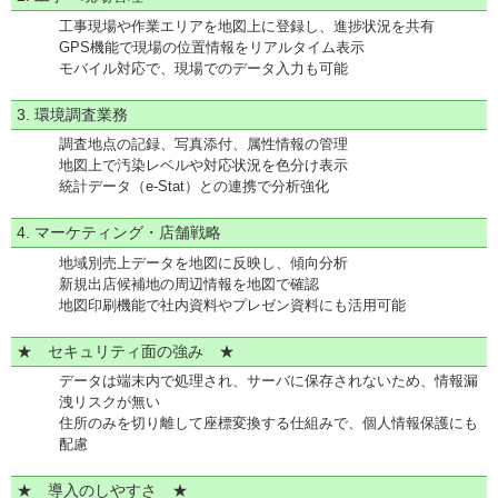
工事現場や作業エリアを地図上に登録し、進捗状況を共有
GPS機能で現場の位置情報をリアルタイム表示
モバイル対応で、現場でのデータ入力も可能
3. 環境調査業務
調査地点の記録、写真添付、属性情報の管理
地図上で汚染レベルや対応状況を色分け表示
統計データ（e-Stat）との連携で分析強化
4. マーケティング・店舗戦略
地域別売上データを地図に反映し、傾向分析
新規出店候補地の周辺情報を地図で確認
地図印刷機能で社内資料やプレゼン資料にも活用可能
★ セキュリティ面の強み ★
データは端末内で処理され、サーバに保存されないため、情報漏
洩リスクが無い
住所のみを切り離して座標変換する仕組みで、個人情報保護にも
配慮
★ 導入のしやすさ ★