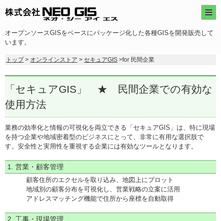
オープンソースGISをベースにパッケージ化した各種GISを開発販売して
います。
トップ
>
オンラインストア
>
セキュアGIS
>for 民間企業
「セキュアGIS」 ★ 民間企業での有効な
使用方法
業務の効率化と情報の可視化を両立できる「セキュアGIS」は、特に現場
を持つ企業や地域密着型のビジネスにとって、非常に有用な選択肢で
す。安全性と実用性を重視する企業には有効なツールとなります。
1. 営業・顧客管理
顧客住所のエクセルを取り込み、地図上にプロット
地域別の顧客分布を可視化し、営業戦略の立案に活用
アドレスマッチング機能で住所から座標を自動取得
2. 工事・現場管理