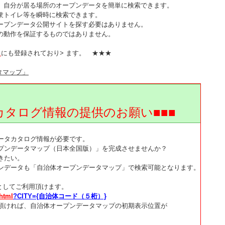
、自分が居る場所のオープンデータを簡単に検索できます。
公衆トイレ等を瞬時に検索できます。
ープンデータ公開サイトを探す必要はありません。
の動作を保証するものではありません。
」
にも登録されており> ます。 ★★★
タマップ」
ログ情報の提供のお願い■■■
ータカタログ情報が必要です。
プンデータマップ（日本全国版）」を完成させませんか？
きたい。
ンデータも「自治体オープンデータマップ」で検索可能となります。
としてご利用頂けます。
.html
?CITY={自治体コード（５桁）}
頂ければ、自治体オープンデータマップの初期表示位置が