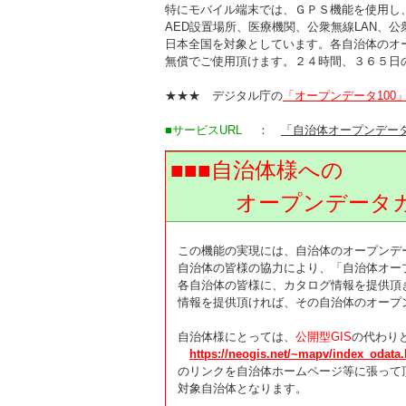
特にモバイル端末では、ＧＰＳ機能を使用し
AED設置場所、医療機関、公衆無線LAN、
日本全国を対象としています。各自治体のオ
無償でご使用頂けます。２４時間、３６５日
★★★ デジタル庁の
「オープンデータ100
■サービスURL
：
「自治体オープンデー
■■■自治体様への
オープンデータカタ
この機能の実現には、自治体のオープンデ
自治体の皆様の協力により、「自治体オー
各自治体の皆様に、カタログ情報を提供頂
情報を提供頂ければ、その自治体のオープ
自治体様にとっては、
公開型GIS
の代わり
https://neogis.net/~mapv/index_odata
のリンクを自治体ホームページ等に張って
対象自治体となります。