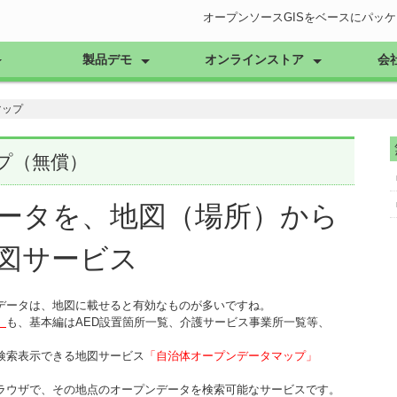
オープンソースGISをベースにパッ
製品デモ
オンラインストア
会
ア
Open-Base Ⅱ
自治体のお客様
全てのお客様
ダウンロード
無償サービス
セキュアGIS
モバイル地図入力サービス
画地計測
公図（登記所備付地図）サービス
経営理
沿革
マップ
プ（無償）
ータを、地図（場所）から
図サービス
データは、地図に載せると有効なものが多いですね。
」
も、基本編はAED設置箇所一覧、介護サービス事業所一覧等、
検索表示できる地図サービス
「自治体オープンデータマップ」
ラウザで、その地点のオープンデータを検索可能なサービスです。