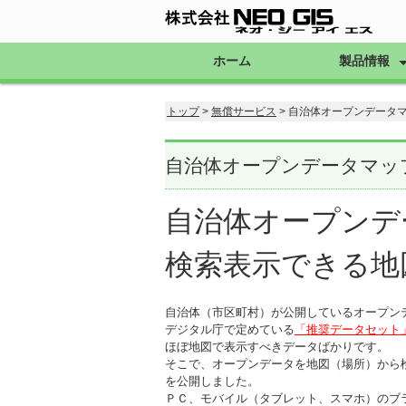
ホーム
製品情報
ブラウザGIS
Open-Base Ⅱ
自治体のお客様
全てのお客様
オンラインスト
導入事例
トップ
>
無償サービス
> 自治体オープンデータ
自治体オープンデータマッ
自治体オープンデ
検索表示できる地
自治体（市区町村）が公開しているオープン
デジタル庁で定めている
「推奨データセット
ほぼ地図で表示すべきデータばかりです。
そこで、オープンデータを地図（場所）から
を公開しました。
ＰＣ、モバイル（タブレット、スマホ）のブ