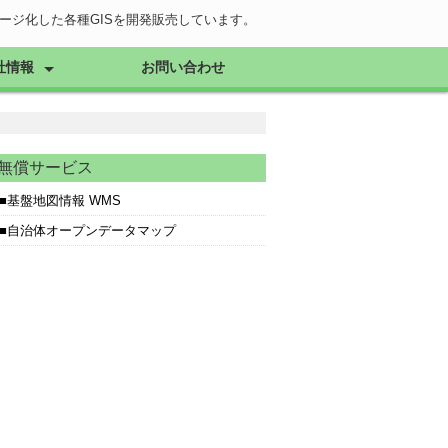
ケージ化した各種GISを開発販売しています。
社情報
お問い合わせ
念・会社概要
無償サービス
基盤地図情報 WMS
自治体オープンデータマップ